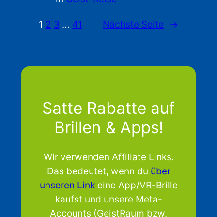
1
2
3
…
41
Nächste Seite
→
Satte Rabatte auf
Brillen & Apps!
Wir verwenden Affiliate Links.
Das bedeutet, wenn du
über
unseren Link
eine App/VR-Brille
kaufst und unsere Meta-
Accounts (GeistRaum bzw.