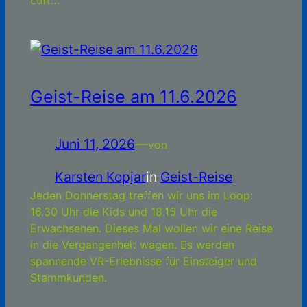
Luft…
Geist-Reise am 11.6.2026
Juni 11, 2026
—
von
Karsten Kopjar
in
Geist-Reise
Jeden Donnerstag treffen wir uns im Loop:
16.30 Uhr die Kids und 18.15 Uhr die
Erwachsenen. Dieses Mal wollen wir eine Reise
in die Vergangenheit wagen. Es werden
spannende VR-Erlebnisse für Einsteiger und
Stammkunden.