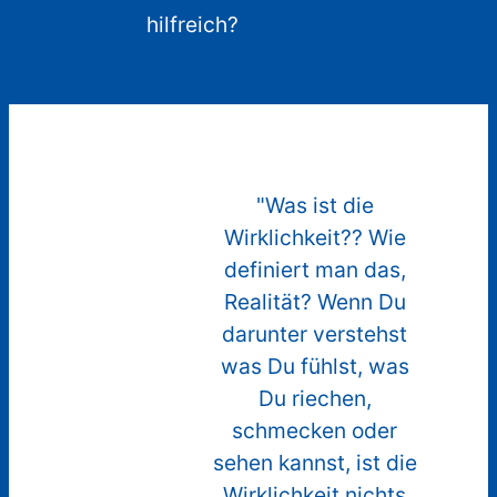
hilfreich?
"Jede hinreichend
"Was ist die
"Ich wil
fortschrittliche
Wirklichkeit?? Wie
Gesell
Technologie ist von
definiert man das,
die so
Magie nicht zu
Realität? Wenn Du
Ich wil
unterscheiden."
darunter verstehst
Welt 
was Du fühlst, was
alles,
(Arthur C. Clarke,
Du riechen,
Science Fiction
schmecken oder
aufge
Autor)
sehen kannst, ist die
(Edwa
Wirklichkeit nichts