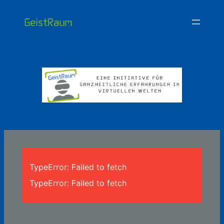
Zum
Inhalt
springen
TypeError: Failed to fetch
TypeError: Failed to fetch