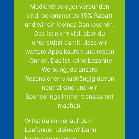
Medientheologe) verbunden
sind, bekommst du 15% Rabatt
und wir ein kleines Dankeschön.
Das ist nicht viel, aber du
unterstützt damit, dass wir
weitere Apps kaufen und testen
können. Das ist keine bezahlte
Werbung, da unsere
Rezensionen unabhängig davon
neutral sind und wir
Sponsorings immer transparent
machen.
Willst du immer auf dem
Laufenden bleiben? Dann
kannst du unseren