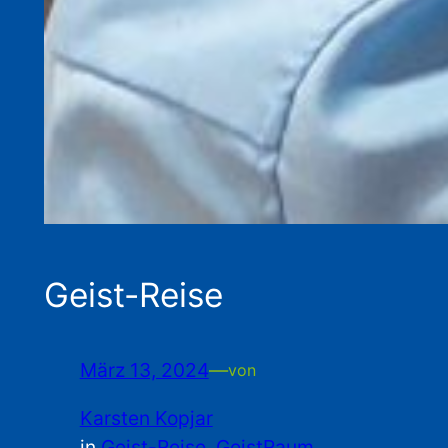
Geist-Reise
März 13, 2024
—
von
Karsten Kopjar
in
Geist-Reise
, 
GeistRaum