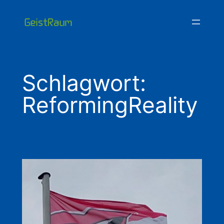
Zum
Inhalt
springen
Schlagwort:
ReformingReality