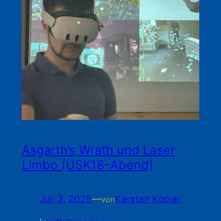
Asgarth’s Wrath und Laser
Limbo (USK18-Abend)
Juli 3, 2025
—
Karsten Kopjar
von