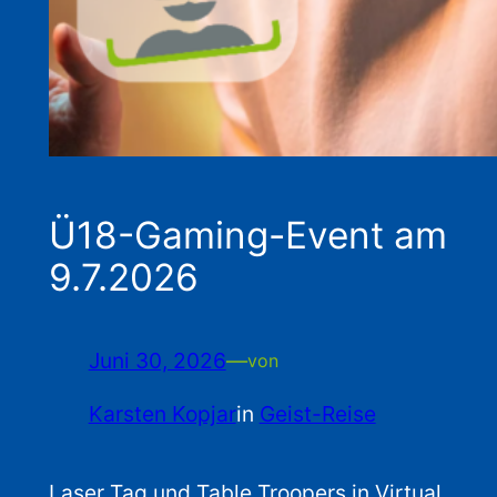
Ü18-Gaming-Event am
9.7.2026
Juni 30, 2026
—
von
Karsten Kopjar
in
Geist-Reise
Laser Tag und Table Troopers in Virtual