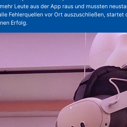
r mehr Leute aus der App raus und mussten neust
lle Fehlerquellen vor Ort auszuschließen, startet
nen Erfolg.