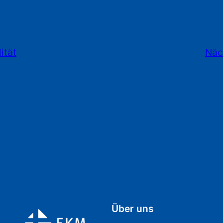
ität
Näc
Über uns