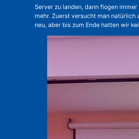
Server zu landen, dann flogen imme
mehr. Zuerst versucht man natürlich a
neu, aber bis zum Ende hatten wir kei